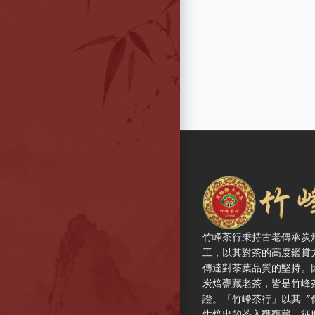
竹峰茶行 — 網站概
竹峰茶行秉持古老傳承炭
工，以其對茶的高度鑑賞
傳達對茶葉品質的堅持。
炭焙甕藏老茶，皆是竹峰
證。「竹峰茶行」以其〞
烘焙出的茶入甕甕藏，征