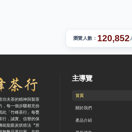
120,852
瀏覽人數：
要、主導覽與聯絡方式
主導覽
首頁
焙功夫茶的精神與製茶
力，每一個步驟都充份
關於我們
因此「竹峰茶行」每甕
茶行，誠實、信譽的保
產品介紹
傳統龍眼炭烘焙法〞所
服無數品茗行家。在竹