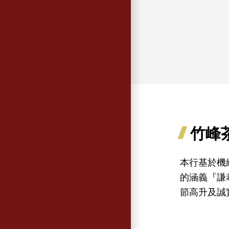
竹峰
本行基於機
的涵義『謙
節高升及誠