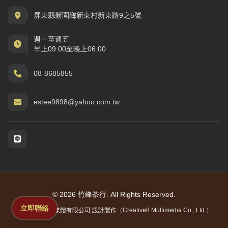
屏東縣新園鄉新東村新東路9之5號
週一至週五
早上09:00至晚上06:00
08-8685855
estee9898@yahoo.com.tw
社群與通訊
© 2026 竹峰茶行. All Rights Reserved.
立即聯絡
網站由
創八多媒體有限公司
設計製作
（Creative8 Multimedia Co., Ltd.）