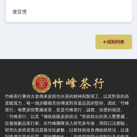
優質獎
回到列表
竹峰茶行 — 網站概要、主導覽與聯絡方式
竹峰茶行秉持古老傳承炭焙功夫茶的精神與製茶工，以其對茶的高
度鑑賞力，每一個步驟都充份傳達對茶葉品質的堅持。因此「竹峰
茶行」每甕炭焙甕藏老茶，皆是竹峰茶行，誠實、信譽的保證。
「竹峰茶行」以其〞傳統龍眼炭烘焙法〞所烘焙出的茶入甕甕藏，
征服無數品茗行家。在竹峰團隊深入研究多年後，用田口法實驗，
研究出炭焙老茶品質最佳化參數，以新技術改良傳統烘焙法，以達
到更趨完美的品質，因此獨創出～「炭焙筒陰陽火控制法及炭焙老