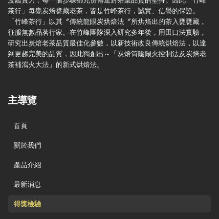
度鑑賞力，每一個步驟都充份傳達對茶葉品質的堅持。因此「竹峰
茶行」每甕炭焙甕藏老茶，皆是竹峰茶行，誠實、信譽的保證。
「竹峰茶行」以其〞傳統龍眼炭烘焙法〞所烘焙出的茶入甕甕藏，
征服無數品茗行家。在竹峰團隊深入研究多年後，用田口法實驗，
研究出炭焙老茶品質最佳化參數，以新技術改良傳統烘焙法，以達
到更趨完美的品質，因此獨創出～「炭焙筒陰陽火控制法及炭焙老
茶補瀉火大法」的新式烘焙法。
主導覽
首頁
關於我們
產品介紹
最新消息
得獎檢驗