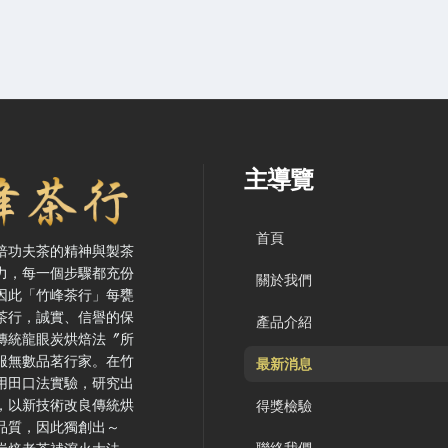
要、主導覽與聯絡方式
主導覽
首頁
焙功夫茶的精神與製茶
力，每一個步驟都充份
關於我們
因此「竹峰茶行」每甕
茶行，誠實、信譽的保
產品介紹
傳統龍眼炭烘焙法〞所
服無數品茗行家。在竹
最新消息
用田口法實驗，研究出
，以新技術改良傳統烘
得獎檢驗
品質，因此獨創出～