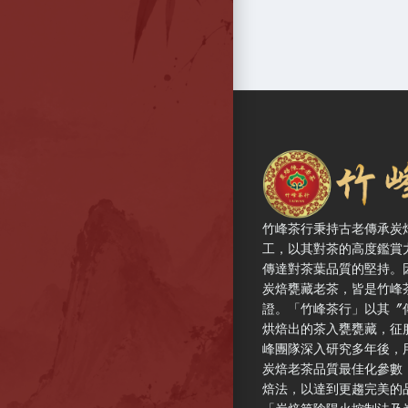
竹峰茶行 — 網站概
竹峰茶行秉持古老傳承炭
工，以其對茶的高度鑑賞
傳達對茶葉品質的堅持。
炭焙甕藏老茶，皆是竹峰
證。「竹峰茶行」以其〞
烘焙出的茶入甕甕藏，征
峰團隊深入研究多年後，
炭焙老茶品質最佳化參數
焙法，以達到更趨完美的