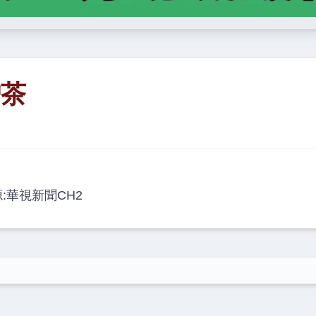
熷茶
源:華視新聞CH2