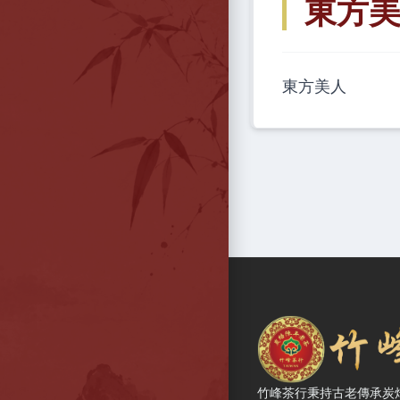
東方
東方美人
竹峰茶行 — 網站概
竹峰茶行秉持古老傳承炭