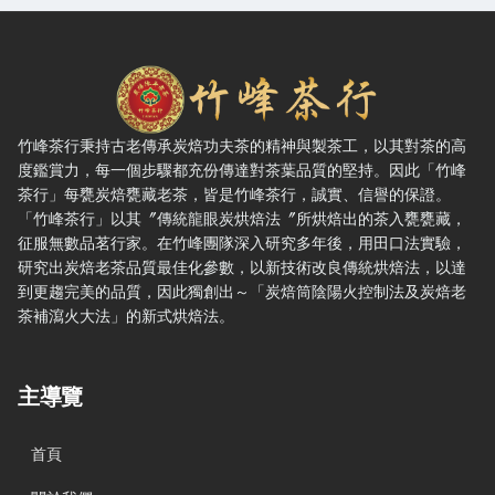
竹峰茶行 — 網站概要、主導覽與聯絡方式
竹峰茶行秉持古老傳承炭焙功夫茶的精神與製茶工，以其對茶的高
度鑑賞力，每一個步驟都充份傳達對茶葉品質的堅持。因此「竹峰
茶行」每甕炭焙甕藏老茶，皆是竹峰茶行，誠實、信譽的保證。
「竹峰茶行」以其〞傳統龍眼炭烘焙法〞所烘焙出的茶入甕甕藏，
征服無數品茗行家。在竹峰團隊深入研究多年後，用田口法實驗，
研究出炭焙老茶品質最佳化參數，以新技術改良傳統烘焙法，以達
到更趨完美的品質，因此獨創出～「炭焙筒陰陽火控制法及炭焙老
茶補瀉火大法」的新式烘焙法。
主導覽
首頁