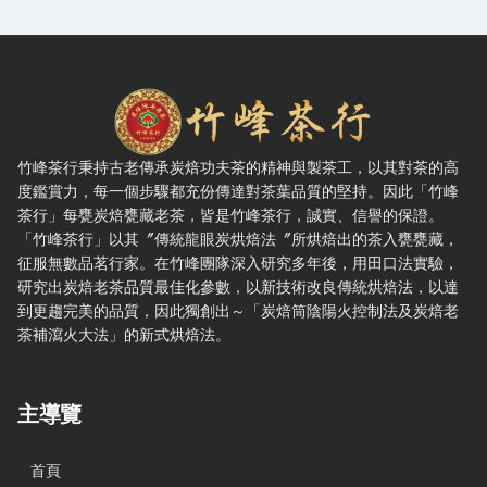
竹峰茶行 — 網站概要、主導覽與聯絡方式
竹峰茶行秉持古老傳承炭焙功夫茶的精神與製茶工，以其對茶的高
度鑑賞力，每一個步驟都充份傳達對茶葉品質的堅持。因此「竹峰
茶行」每甕炭焙甕藏老茶，皆是竹峰茶行，誠實、信譽的保證。
「竹峰茶行」以其〞傳統龍眼炭烘焙法〞所烘焙出的茶入甕甕藏，
征服無數品茗行家。在竹峰團隊深入研究多年後，用田口法實驗，
研究出炭焙老茶品質最佳化參數，以新技術改良傳統烘焙法，以達
到更趨完美的品質，因此獨創出～「炭焙筒陰陽火控制法及炭焙老
茶補瀉火大法」的新式烘焙法。
主導覽
首頁